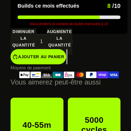
8
/10
Builds ce mois effectués
Nous limitons le nombre de builds mensuels à 10
DIMINUER
AUGMENTER
LA
LA
QUANTITÉ
QUANTITÉ
AJOUTER AU PANIER
Moyens de paiement
Vous aimerez peut-être aussi
€665,00 EUR
5000
40-55m
cycles