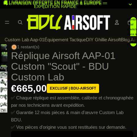
🚚 LIVRAISON OFFERTE EN FRANCE & EUROPE —
🚚 LIVRAISON OFFERTE EN FRANCE & EUROPE —
EXPÉDITION RAPIDE
EXPÉDITION RAPIDE
Nombr
total
d’articl
dans l
Custom Lab Aap-01
Équipement Tactique
DIY Ghillie Airsoft
Blog Air
panier:
LIRE
0
1 restant(s)
LA
Réplique Airsoft AAP-01
VIDÉO
Custom "Scout" - BDU
OUVRIR
Custom Lab
L’IMAGE
OUVRIR
EN
L’IMAGE
OUVRIR
€665,00
EXCLUSIF | BDU-AIRSOFT
PLEIN
EN
L’IMAGE
OUVRIR
ÉCRAN
PLEIN
EN
L’IMAGE
OUVRIR
✅ Chaque réplique est assemblée, calibrée et chronographée
ÉCRAN
LIRE
PLEIN
EN
L’IMAGE
OUVRIR
par nos techniciens avant expédition.
LA
ÉCRAN
PLEIN
EN
L’IMAGE
✅ Garantie 12 mois pièces & main d'œuvre Custom Lab
IDÉO
ÉCRAN
PLEIN
EN
BDU.
ÉCRAN
PLEIN
✅ Vos pièces d'origine vous sont restituées sur demande.
ÉCRAN