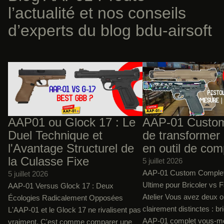
de votre réplique, soigneusement emballées et
l’actualité et nos conseils
étiquetées.
d’experts du blog bdu-airsoft
AAP01 ou Glock 17 : Le Duel Technique
AAP-01 Custom : L'art d
et l'Avantage Structurel de la Culasse
jouet en outil de compétit
Fixe
AAP01 ou Glock 17 : Le
AAP-01 Custom 
Duel Technique et
de transformer 
l'Avantage Structurel de
en outil de com
la Culasse Fixe
5 juillet 2026
AAP-01 Custom Complet 
5 juillet 2026
Ultime pour Bricoler vs F
AAP-01 Versus Glock 17 : Deux
Atelier Vous avez deux o
Écologies Radicalement Opposées
clairement distinctes : br
L'AAP-01 et le Glock 17 ne rivalisent pas
AAP-01 complet vous-mê
vraiment. C'est comme comparer une