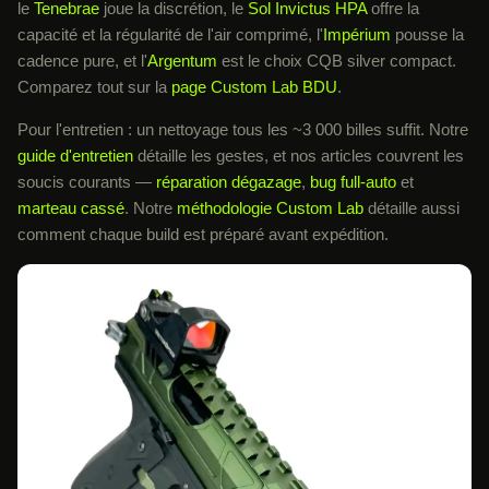
le
Tenebrae
joue la discrétion, le
Sol Invictus HPA
offre la
capacité et la régularité de l'air comprimé, l'
Impérium
pousse la
cadence pure, et l'
Argentum
est le choix CQB silver compact.
Comparez tout sur la
page Custom Lab BDU
.
Pour l'entretien : un nettoyage tous les ~3 000 billes suffit. Notre
guide d'entretien
détaille les gestes, et nos articles couvrent les
soucis courants —
réparation dégazage
,
bug full-auto
et
marteau cassé
. Notre
méthodologie Custom Lab
détaille aussi
comment chaque build est préparé avant expédition.