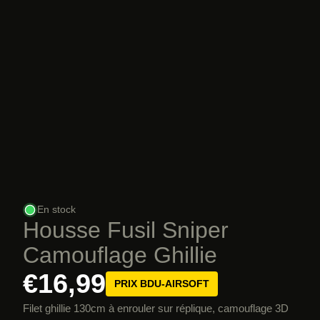
En stock
Housse Fusil Sniper
Camouflage Ghillie
€16,99
PRIX BDU-AIRSOFT
Filet ghillie 130cm à enrouler sur réplique, camouflage 3D