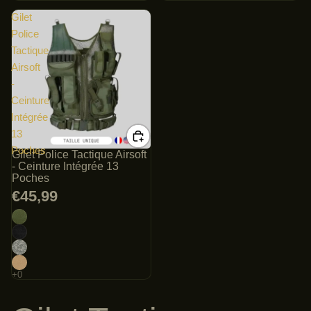
Gilet
Police
Tactique
Airsoft
-
Ceinture
Intégrée
13
Poches
Gilet Police Tactique Airsoft
- Ceinture Intégrée 13
Poches
€45,99