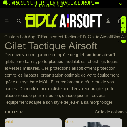
🚚 LIVRAISON OFFERTE EN FRANCE & EUROPE —
🚚 LIVRAISON OFFERTE EN FRANCE & EUROPE —
EXPÉDITION RAPIDE
EXPÉDITION RAPIDE
Nombr
total
d’articl
dans l
Custom Lab Aap-01
Équipement Tactique
DIY Ghillie Airsoft
Blog Air
panier:
0
Gilet Tactique Airsoft
Découvrez notre gamme complète de
gilet tactique airsoft
:
gilets pare-balles, porte-plaques modulables, chest rigs légers
et vestes militaires. Ces protections airsoft offrent protection
contre les impacts, organisation optimale de votre équipement
grâce au système MOLLE, et renforcent le réalisme de vos
parties. Du modèle minimaliste pour l'éclaireur au gilet porte
plaque robuste pour le soutien, chaque joueur trouvera
l'équipement adapté à son style de jeu et à sa morphologie.
Grille de colonne
FILTRER
Gilet
Gilet