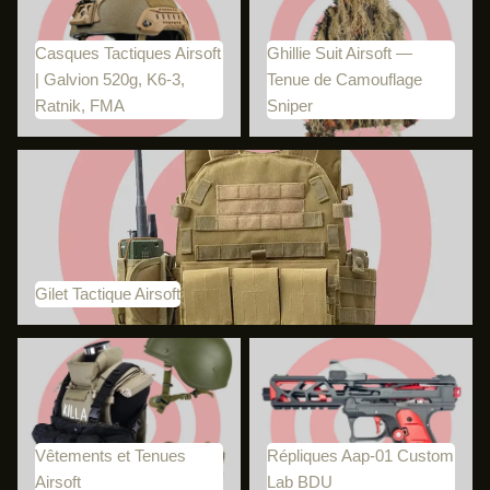
Galvion 520g, K6-3, Ratnik,
Camouflage Sniper
FMA
Casques Tactiques Airsoft
Ghillie Suit Airsoft —
| Galvion 520g, K6-3,
Tenue de Camouflage
Ratnik, FMA
Sniper
Gilet Tactique Airsoft
Gilet Tactique Airsoft
Vêtements et Tenues Airsoft
Répliques Aap-01 Custom Lab
BDU
Vêtements et Tenues
Répliques Aap-01 Custom
Airsoft
Lab BDU