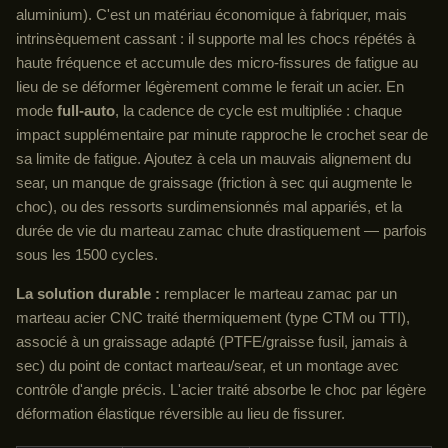
aluminium). C'est un matériau économique à fabriquer, mais
intrinsèquement cassant : il supporte mal les chocs répétés à
haute fréquence et accumule des micro-fissures de fatigue au
lieu de se déformer légèrement comme le ferait un acier. En
mode
full-auto
, la cadence de cycle est multipliée : chaque
impact supplémentaire par minute rapproche le crochet sear de
sa limite de fatigue. Ajoutez à cela un mauvais alignement du
sear, un manque de graissage (friction à sec qui augmente le
choc), ou des ressorts surdimensionnés mal appariés, et la
durée de vie du marteau zamac chute drastiquement — parfois
sous les 1500 cycles.
La solution durable :
remplacer le marteau zamac par un
marteau acier CNC traité thermiquement (type CTM ou TTI),
associé à un graissage adapté (PTFE/graisse fusil, jamais à
sec) du point de contact marteau/sear, et un montage avec
contrôle d'angle précis. L'acier traité absorbe le choc par légère
déformation élastique réversible au lieu de fissurer.