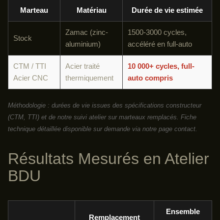
Marteau
Matériau
Durée de vie estimée
Zamac (zinc-
1500-3000 cycles,
Stock
aluminium)
accéléré en full-auto
CTM / TTI
Acier traité
10 000+ cycles, full-
Acier CNC
thermiquement
auto compris
Méthodologie : durées de vie issues des spécifications constructeur
(CTM, TTI) et de notre suivi atelier sur marteaux remplacés. Fiche
technique détaillée disponible sur demande via notre page contact.
Résultats Mesurés en Atelier
BDU
Ensemble
Remplacement