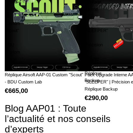
Airsoft
Upgrade
AAP-
Interne
01
AAP-
Custom
01
"Scout"
"SLEEPER"
-
|
BDU
Précision
Custom
et
Lab
Fiabilité
|
Réplique
Réplique Airsoft AAP-01 Custom "Scout"
Pack Upgrade Interne A
Backup
- BDU Custom Lab
"SLEEPER" | Précision et 
Réplique Backup
€665,00
€290,00
Blog AAP01 : Toute
l’actualité et nos conseils
d’experts