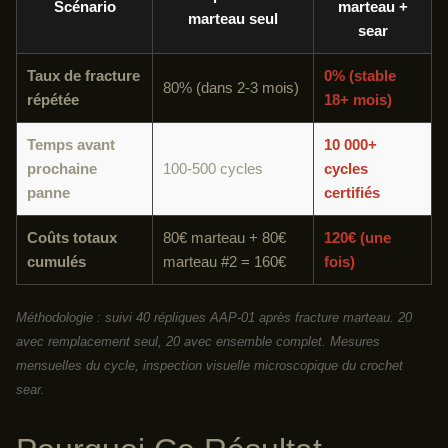
Scénario
marteau +
marteau seul
sear
Taux de fracture
0% (stable
80% (dans 2-3 mois)
répétée
18+ mois)
Temps avant
10 000+
prochaine
100-500 cycles
cycles
panne
certifiés
Coûts totaux
80€ marteau + 80€
120€ (une
cumulés
marteau #2 = 160€
fois)
Méthodologie : suivi 40 répliques AAP-01 après fracture marteau. 20
avec remplacement seul, 20 avec ensemble complet. Mesures
mensuelles du cycle, inspection visuelle microscopique du crochet
sear.