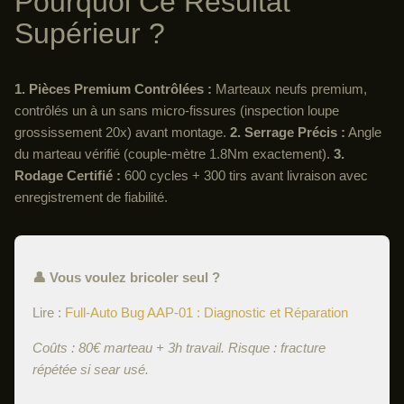
Pourquoi Ce Résultat
Supérieur ?
1. Pièces Premium Contrôlées :
Marteaux neufs premium,
contrôlés un à un sans micro-fissures (inspection loupe
grossissement 20x) avant montage.
2. Serrage Précis :
Angle
du marteau vérifié (couple-mètre 1.8Nm exactement).
3.
Rodage Certifié :
600 cycles + 300 tirs avant livraison avec
enregistrement de fiabilité.
👤 Vous voulez bricoler seul ?
Lire :
Full-Auto Bug AAP-01 : Diagnostic et Réparation
Coûts : 80€ marteau + 3h travail. Risque : fracture
répétée si sear usé.