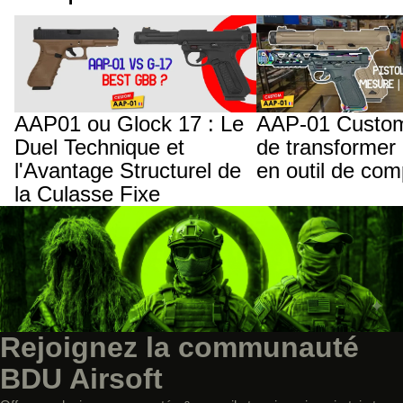
AAP01 ou Glock 17 : Le Duel Technique
AAP-01 Custom : L'art d
et l'Avantage Structurel de la Culasse
jouet en outil de compétit
Fixe
AAP01 ou Glock 17 : Le
AAP-01 Custom 
Duel Technique et
de transformer 
l'Avantage Structurel de
en outil de com
la Culasse Fixe
Rejoignez la communauté
BDU Airsoft