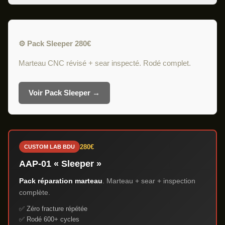
⚙️ Pack Sleeper 280€
Marteau CNC révisé + sear inspecté. Rodé complet.
Voir Pack Sleeper →
280€
CUSTOM LAB BDU
AAP-01 « Sleeper »
Pack réparation marteau
. Marteau + sear + inspection
complète.
✅ Zéro fracture répétée
✅ Rodé 600+ cycles