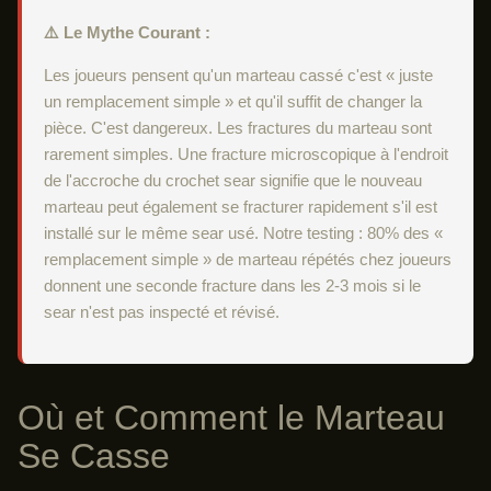
⚠️ Le Mythe Courant :
Les joueurs pensent qu'un marteau cassé c'est « juste
un remplacement simple » et qu'il suffit de changer la
pièce. C'est dangereux. Les fractures du marteau sont
rarement simples. Une fracture microscopique à l'endroit
de l'accroche du crochet sear signifie que le nouveau
marteau peut également se fracturer rapidement s'il est
installé sur le même sear usé. Notre testing : 80% des «
remplacement simple » de marteau répétés chez joueurs
donnent une seconde fracture dans les 2-3 mois si le
sear n'est pas inspecté et révisé.
Où et Comment le Marteau
Se Casse