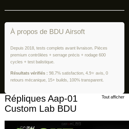
À propos de BDU Airsoft
Depuis 2018, tests complets avant livraison. Pièces
premium contrôlées + serrage précis + rodage 600
cycles + test balistique.
Résultats vérifiés :
98.7% satisfaction, 4.9⭐ avis, 0
retours mécanique, 15+ builds, 100% transparent.
Répliques Aap-01
Tout afficher
Custom Lab BDU
Réplique
Pack