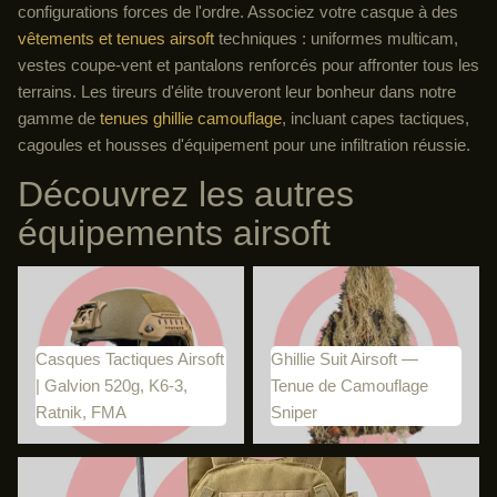
configurations forces de l'ordre. Associez votre casque à des
vêtements et tenues airsoft
techniques : uniformes multicam,
vestes coupe-vent et pantalons renforcés pour affronter tous les
terrains. Les tireurs d'élite trouveront leur bonheur dans notre
gamme de
tenues ghillie camouflage
, incluant capes tactiques,
cagoules et housses d'équipement pour une infiltration réussie.
Découvrez les autres
équipements airsoft
Casques Tactiques Airsoft |
Ghillie Suit Airsoft — Tenue de
Galvion 520g, K6-3, Ratnik,
Camouflage Sniper
FMA
Casques Tactiques Airsoft
Ghillie Suit Airsoft —
| Galvion 520g, K6-3,
Tenue de Camouflage
Ratnik, FMA
Sniper
Gilet Tactique Airsoft