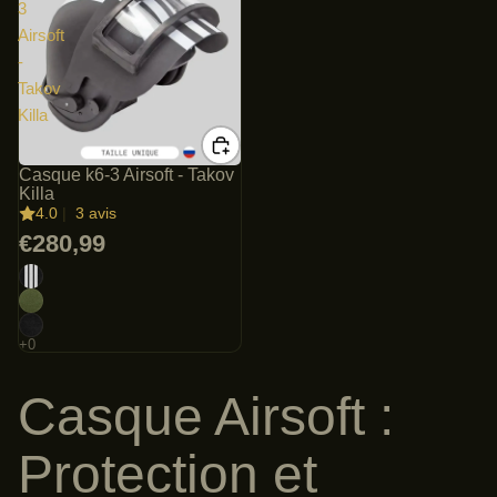
3
Airsoft
-
Takov
Killa
Casque k6-3 Airsoft - Takov
Killa
4.0
|
3 avis
€280,99
Casque Airsoft :
Protection et