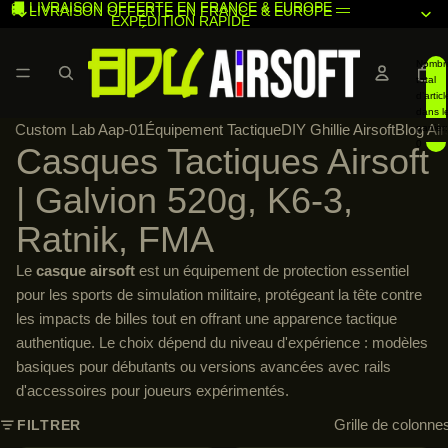
🚚 LIVRAISON OFFERTE EN FRANCE & EUROPE —
🚚 LIVRAISON OFFERTE EN FRANCE & EUROPE —
EXPÉDITION RAPIDE
EXPÉDITION RAPIDE
Nombr
total
d’articl
dans l
Custom Lab Aap-01
Équipement Tactique
DIY Ghillie Airsoft
Blog Air
panier:
0
Casques Tactiques Airsoft
| Galvion 520g, K6-3,
Ratnik, FMA
Le
casque airsoft
est un équipement de protection essentiel
pour les sports de simulation militaire, protégeant la tête contre
les impacts de billes tout en offrant une apparence tactique
authentique. Le choix dépend du niveau d'expérience : modèles
basiques pour débutants ou versions avancées avec rails
d'accessoires pour joueurs expérimentés
.
Grille de colonne
FILTRER