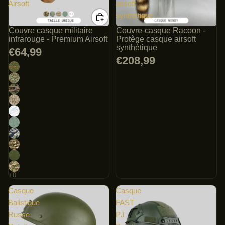
Airsoft
airsoft
synthétique
Couvre casque militaire
Couvre-casque Racoon -
infrarouge - Premium Airsoft
Protège casque airsoft
synthétique
€64,99
€208,99
Casque
Casque
Balistique
FAST
Russe
PJ