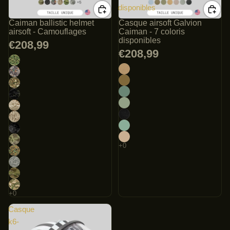
disponibles
Caiman ballistic helmet
Casque airsoft Galvion
airsoft - Camouflages
Caiman - 7 coloris
disponibles
€208,99
€208,99
Casque
k6-