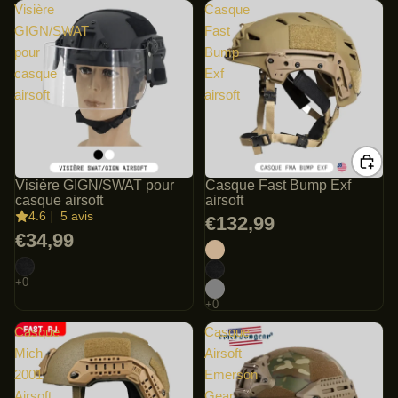
Visière
Casque
GIGN/SWAT
Fast
pour
Bump
casque
Exf
airsoft
airsoft
Visière GIGN/SWAT pour
Casque Fast Bump Exf
casque airsoft
airsoft
4.6
|
5 avis
€132,99
€34,99
Casque
Casque
Mich
Airsoft
2001
Emerson
Airsoft
Gear