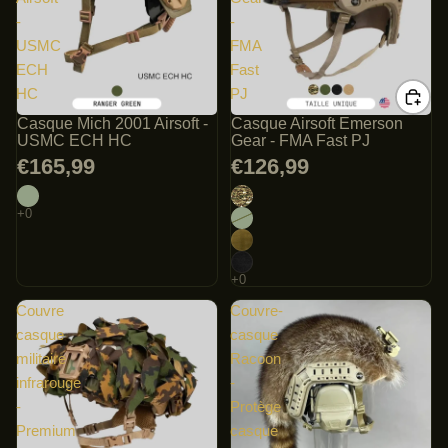
-
-
USMC
FMA
ECH
Fast
HC
PJ
Casque Mich 2001 Airsoft -
Casque Airsoft Emerson
USMC ECH HC
Gear - FMA Fast PJ
€165,99
€126,99
Couvre
Couvre-
casque
casque
militaire
Racoon
infrarouge
-
-
Protège
Premium
casque