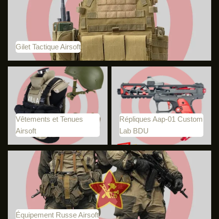
Gilet Tactique Airsoft
Vêtements et Tenues Airsoft
Répliques Aap-01 Custom Lab
BDU
Vêtements et Tenues
Répliques Aap-01 Custom
Airsoft
Lab BDU
Équipement Russe Airsoft
Équipement Russe Airsoft