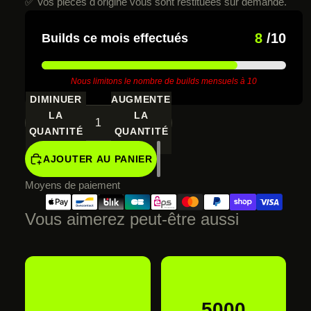
✅ Vos pièces d'origine vous sont restituées sur demande.
8
/10
Builds ce mois effectués
Nous limitons le nombre de builds mensuels à 10
DIMINUER
AUGMENTER
LA
LA
QUANTITÉ
QUANTITÉ
AJOUTER AU PANIER
Moyens de paiement
Vous aimerez peut-être aussi
€715,00 EUR
5000