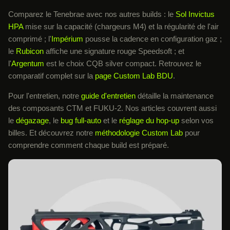
Comparez le Tenebrae avec nos autres builds : le
Sol Invictus
HPA
mise sur la capacité (chargeurs M4) et la régularité de l'air
comprimé ; l'
Impérium
pousse la cadence en configuration gaz ;
le
Rubicon
affiche une signature rouge Speedsoft ; et
l'
Argentum
est le choix CQB silver compact. Retrouvez le
comparatif complet sur la
page Custom Lab BDU
.
Pour l'entretien, notre
guide d'entretien
détaille la maintenance
des composants CTM et FUKU-2. Nos articles couvrent aussi
le
dégazage
, le
bug full-auto
et le
réglage du hop-up
selon vos
billes. Et découvrez notre
méthodologie Custom Lab
pour
comprendre comment chaque build est préparé.