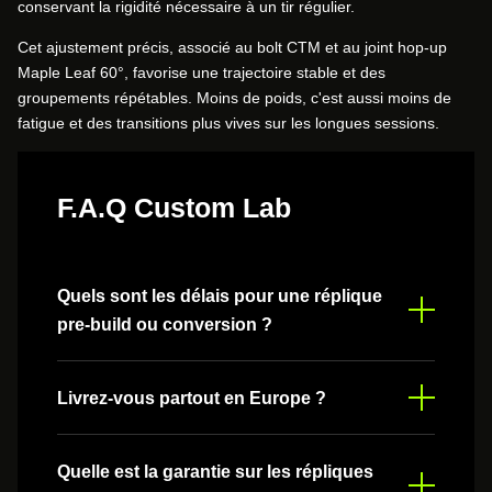
conservant la rigidité nécessaire à un tir régulier.
Cet ajustement précis, associé au bolt CTM et au joint hop-up
Maple Leaf 60°, favorise une trajectoire stable et des
groupements répétables. Moins de poids, c'est aussi moins de
fatigue et des transitions plus vives sur les longues sessions.
F.A.Q Custom Lab
Quels sont les délais pour une réplique
pre-build ou conversion ?
Les délais varient selon la complexité du projet.
Livrez-vous partout en Europe ?
Comptez généralement entre 2 et 4 semaines pour
une réplique pre-build standard, et jusqu'à 6
semaines pour une conversion complète avec
Oui, nous expédions dans toute l'Europe. Les frais de
Quelle est la garantie sur les répliques
modifications personnalisées.
port sont calculés automatiquement selon votre