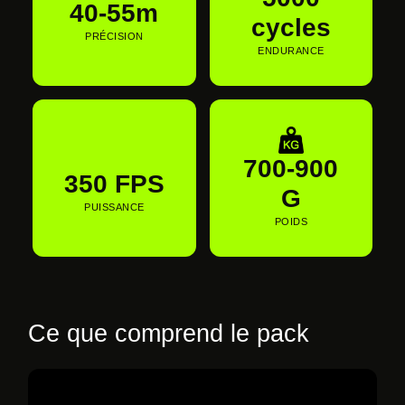
40-55m
cycles
PRÉCISION
ENDURANCE
700-900
350 FPS
G
PUISSANCE
POIDS
Ce que comprend le pack