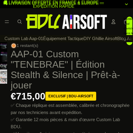
🚚 LIVRAISON OFFERTE EN FRANCE & EUROPE —
🚚 LIVRAISON OFFERTE EN FRANCE & EUROPE —
EXPÉDITION RAPIDE
EXPÉDITION RAPIDE
Nombr
total
d’articl
dans l
Custom Lab Aap-01
Équipement Tactique
DIY Ghillie Airsoft
Blog Air
panier:
0
1 restant(s)
AAP-01 Custom
"TENEBRAE" | Édition
OUVRIR
Stealth & Silence | Prêt-à-
L’IMAGE
OUVRIR
EN
L’IMAGE
OUVRIR
jouer
PLEIN
EN
L’IMAGE
ÉCRAN
PLEIN
€715,00
EN
EXCLUSIF | BDU-AIRSOFT
ÉCRAN
PLEIN
✅ Chaque réplique est assemblée, calibrée et chronographée
ÉCRAN
par nos techniciens avant expédition.
✅ Garantie 12 mois pièces & main d'œuvre Custom Lab
BDU.