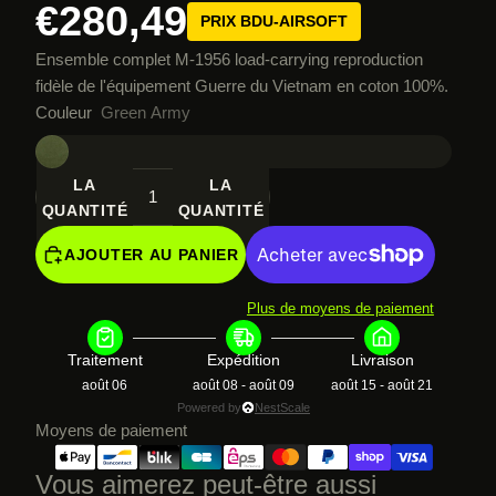
€280,49
PRIX BDU-AIRSOFT
Ensemble complet M-1956 load-carrying reproduction
fidèle de l'équipement Guerre du Vietnam en coton 100%.
Couleur
Green Army
DIMINUER
AUGMENTER
LA
LA
QUANTITÉ
QUANTITÉ
AJOUTER AU PANIER
Plus de moyens de paiement
Traitement
Expédition
Livraison
août 06
août 08 - août 09
août 15 - août 21
Powered by
NestScale
Moyens de paiement
Vous aimerez peut-être aussi