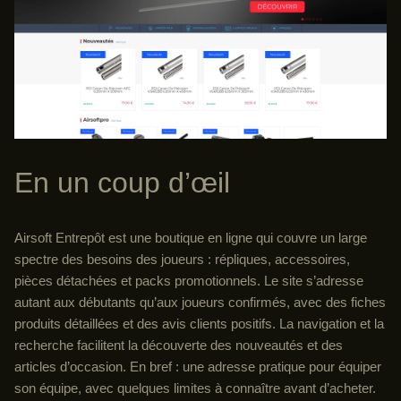
En un coup d’œil
Airsoft Entrepôt est une boutique en ligne qui couvre un large
spectre des besoins des joueurs : répliques, accessoires,
pièces détachées et packs promotionnels. Le site s’adresse
autant aux débutants qu’aux joueurs confirmés, avec des fiches
produits détaillées et des avis clients positifs. La navigation et la
recherche facilitent la découverte des nouveautés et des
articles d’occasion. En bref : une adresse pratique pour équiper
son équipe, avec quelques limites à connaître avant d’acheter.