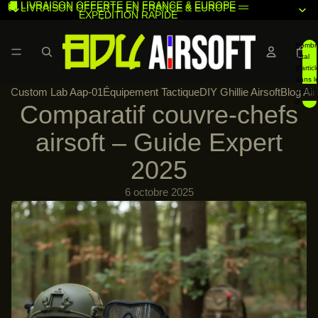
🚚 LIVRAISON OFFERTE EN FRANCE & EUROPE —
🚚 LIVRAISON OFFERTE EN FRANCE & EUROPE —
EXPÉDITION RAPIDE
EXPÉDITION RAPIDE
Nombr
total
d’articl
dans l
Custom Lab Aap-01
Équipement Tactique
DIY Ghillie Airsoft
Blog Air
panier:
0
Comparatif couvre-chefs
airsoft – Guide Expert
2025
6 octobre 2025