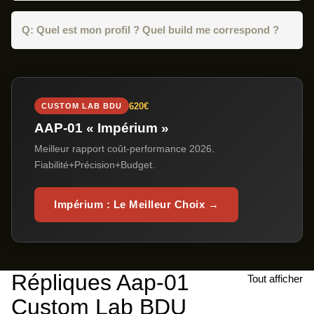
Q: Quel est mon profil ? Quel build me correspond ?
620€
CUSTOM LAB BDU
AAP-01 « Impérium »
Meilleur rapport coût-performance 2026.
Fiabilité+Précision+Budget.
Impérium : Le Meilleur Choix →
Répliques Aap-01
Tout afficher
Custom Lab BDU