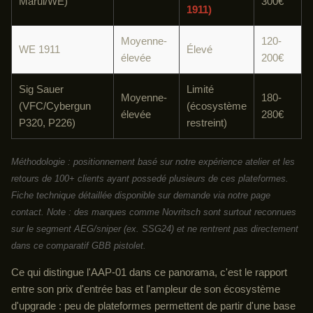
Marui/WE)
300€
1911)
Moyenne-
120-
WE 1911
Élevé
élevée
200€
Sig Sauer
Limité
Moyenne-
180-
(VFC/Cybergun
(écosystème
élevée
280€
P320, P226)
restreint)
Méthodologie : positionnement basé sur notre expérience atelier et les
retours de 100+ clients ayant possedé plusieurs de ces plateformes.
Fiche technique détaillée disponible sur demande via notre page
contact. Note : des marques comme Novritsch sont surtout reconnues
sur le segment AEG/sniper (ex. SSG24) et ne rentrent pas directement
dans ce comparatif GBB pistolet.
Ce qui distingue l'AAP-01 dans ce panorama, c'est le rapport
entre son prix d'entrée bas et l'ampleur de son écosystème
d'upgrade : peu de plateformes permettent de partir d'une base