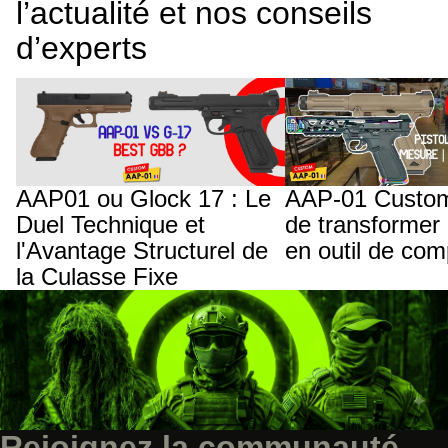
l’actualité et nos conseils
d’experts
AAP01 ou Glock 17 : Le Duel Technique
AAP-01 Custom : L'art d
et l'Avantage Structurel de la Culasse
jouet en outil de compétit
Fixe
AAP01 ou Glock 17 : Le
AAP-01 Custom 
Duel Technique et
de transformer 
l'Avantage Structurel de
en outil de com
la Culasse Fixe
Rejoignez la communauté