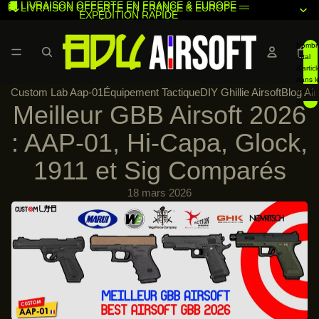
🚚 LIVRAISON OFFERTE EN FRANCE & EUROPE —
🚚 LIVRAISON OFFERTE EN FRANCE & EUROPE —
EXPÉDITION RAPIDE
EXPÉDITION RAPIDE
Nombr
total
d’articl
dans l
Custom Lab Aap-01
Équipement Tactique
DIY Ghillie Airsoft
Blog Air
panier:
0
Meilleur GBB Airsoft 2026
: AAP-01, Hi-Capa, Glock,
1911 et Sig Comparés
18 mars 2026