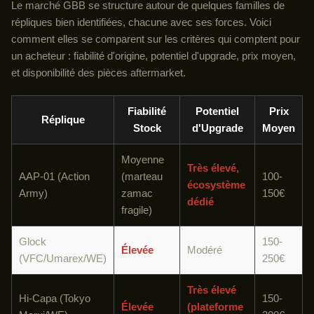
Le marché GBB se structure autour de quelques familles de
répliques bien identifiées, chacune avec ses forces. Voici
comment elles se comparent sur les critères qui comptent pour
un acheteur : fiabilité d'origine, potentiel d'upgrade, prix moyen,
et disponibilité des pièces aftermarket.
Fiabilité
Potentiel
Prix
Réplique
Stock
d'Upgrade
Moyen
Moyenne
Très élevé,
AAP-01 (Action
(marteau
100-
écosystème
Army)
zamac
150€
dédié
fragile)
Glock
150-
Élevée
Modéré
(VFC/Umarex/WE)
250€
Très élevé
Hi-Capa (Tokyo
150-
Élevée
(plateforme