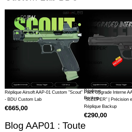
Réplique
Pack
Airsoft
Upgrade
AAP-
Interne
01
AAP-
Custom
01
"Scout"
"SLEEPER"
-
|
BDU
Précision
Custom
et
Lab
Fiabilité
|
Réplique
Réplique Airsoft AAP-01 Custom "Scout"
Pack Upgrade Interne A
Backup
- BDU Custom Lab
"SLEEPER" | Précision et 
Réplique Backup
€665,00
€290,00
Blog AAP01 : Toute