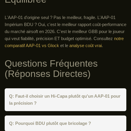
L'AAP-01 d'origine seul ? Pas le meilleur, fragile. L'AAP-01
Impérium BDU ? Oui, c'est le meilleur rapport coût-performance
du marché airsoft en 2026. C'est le meilleur GBB pour le joueur
qui veut fiabilité, précision ET budget optimisé. Consultez
notre
comparatif AAP-01 vs Glock
et le
analyse coût vrai
.
Questions Fréquentes
(Réponses Directes)
Q: Faut-il choisir un Hi-Capa plutôt qu'un AAP-01 pour
la précision ?
Q: Pourquoi BDU plutôt que bricolage ?