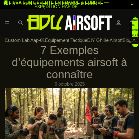
🚚 LIVRAISON OFFERTE EN FRANCE & EUROPE —
🚚 LIVRAISON OFFERTE EN FRANCE & EUROPE —
EXPÉDITION RAPIDE
EXPÉDITION RAPIDE
Nombr
total
d’articl
dans l
Custom Lab Aap-01
Équipement Tactique
DIY Ghillie Airsoft
Blog Air
panier:
0
7 Exemples
d’équipements airsoft à
connaître
6 octobre 2025