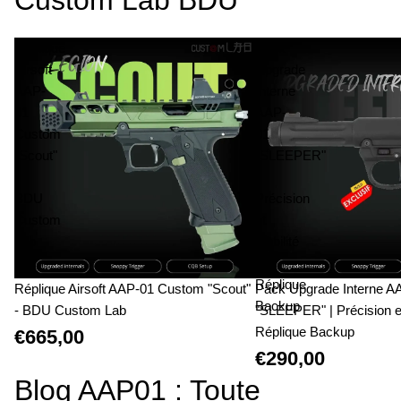
Réplique
Pack
Airsoft
Upgrade
AAP-
Interne
01
AAP-
Custom
01
"Scout"
"SLEEPER"
-
|
BDU
Précision
Custom
et
Lab
Fiabilité
|
Réplique
Réplique Airsoft AAP-01 Custom "Scout"
Pack Upgrade Interne A
Backup
- BDU Custom Lab
"SLEEPER" | Précision et 
Réplique Backup
€665,00
€290,00
Blog AAP01 : Toute