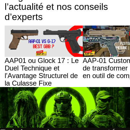
l’actualité et nos conseils
d’experts
AAP01 ou Glock 17 : Le Duel Technique
AAP-01 Custom : L'art d
et l'Avantage Structurel de la Culasse
jouet en outil de compétit
Fixe
AAP01 ou Glock 17 : Le
AAP-01 Custom 
Duel Technique et
de transformer 
l'Avantage Structurel de
en outil de com
la Culasse Fixe