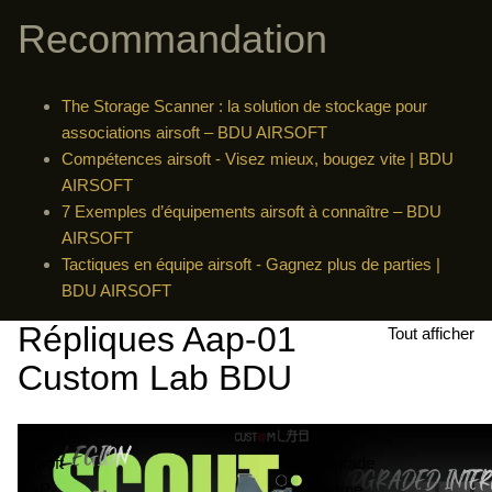
Recommandation
The Storage Scanner : la solution de stockage pour
associations airsoft – BDU AIRSOFT
Compétences airsoft - Visez mieux, bougez vite | BDU
AIRSOFT
7 Exemples d’équipements airsoft à connaître – BDU
AIRSOFT
Tactiques en équipe airsoft - Gagnez plus de parties |
BDU AIRSOFT
Répliques Aap-01
Tout afficher
Custom Lab BDU
Réplique
Pack
Airsoft
Upgrade
AAP-
Interne