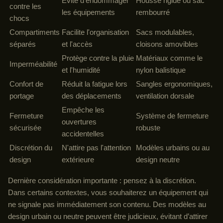
Évite d'endommager
Housse rigide ou sac
contre les
les équipements
rembourré
chocs
Compartiments
Facilite l'organisation
Sacs modulables,
séparés
et l'accès
cloisons amovibles
Protège contre la pluie
Matériaux comme le
Imperméabilité
et l'humidité
nylon balistique
Confort de
Réduit la fatigue lors
Sangles ergonomiques,
portage
des déplacements
ventilation dorsale
Empêche les
Fermeture
Système de fermeture
ouvertures
sécurisée
robuste
accidentelles
Discrétion du
N'attire pas l'attention
Modèles urbains ou au
design
extérieure
design neutre
Dernière considération importante : pensez à la discrétion.
Dans certains contextes, vous souhaiterez un équipement qui
ne signale pas immédiatement son contenu. Des modèles au
design urbain ou neutre peuvent être judicieux, évitant d’attirer