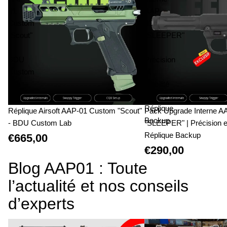
01
AAP-
Custom
01
"Scout"
"SLEEPER"
-
|
BDU
Précision
Custom
et
Lab
Fiabilité
|
Réplique
Réplique Airsoft AAP-01 Custom "Scout"
Pack Upgrade Interne A
Backup
- BDU Custom Lab
"SLEEPER" | Précision et 
Réplique Backup
€665,00
€290,00
Blog AAP01 : Toute
l’actualité et nos conseils
d’experts
AAP01 ou Glock 17 : Le Duel Technique
AAP-01 Custom : L'art d