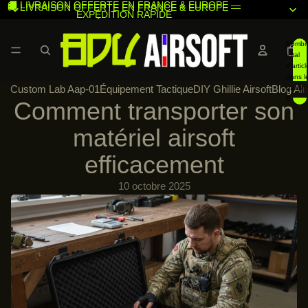
🚚 LIVRAISON OFFERTE EN FRANCE & EUROPE —
🚚 LIVRAISON OFFERTE EN FRANCE & EUROPE —
EXPÉDITION RAPIDE
EXPÉDITION RAPIDE
Nombr
total
d’articl
dans l
Custom Lab Aap-01
Équipement Tactique
DIY Ghillie Airsoft
Blog Air
panier:
0
Comment transporter son
matériel airsoft
efficacement
10 octobre 2025