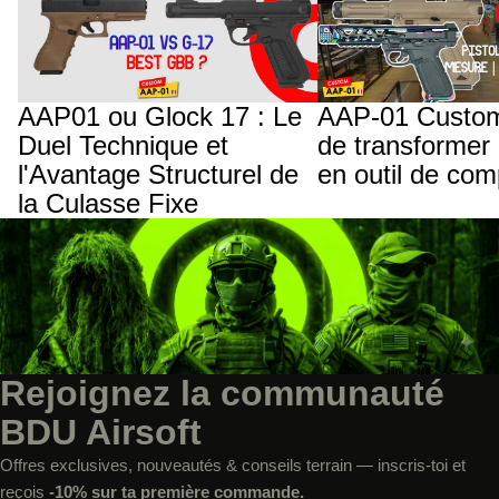
et l'Avantage Structurel de la Culasse
jouet en outil de compétit
Fixe
AAP01 ou Glock 17 : Le
AAP-01 Custom 
Duel Technique et
de transformer 
l'Avantage Structurel de
en outil de com
la Culasse Fixe
Rejoignez la communauté
BDU Airsoft
Offres exclusives, nouveautés & conseils terrain — inscris-toi et
reçois
-10% sur ta première commande.